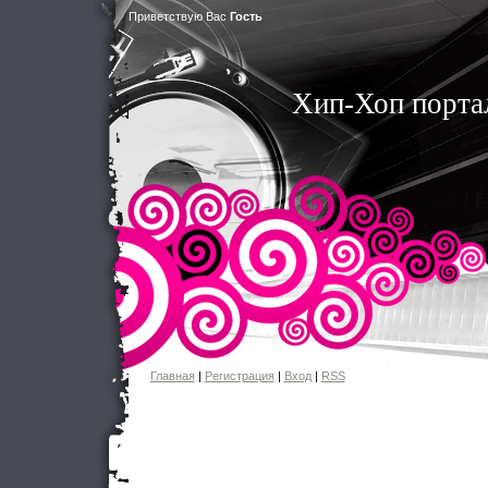
Приветствую Вас
Гость
Хип-Хоп порта
Главная
|
Регистрация
|
Вход
|
RSS