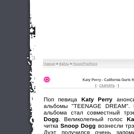
Главная
»
Файлы
»
House/Pop/Rock
Katy Perry - California Gurls 
[ ·
СКАЧАТЬ
· ]
Поп певица
Katy Perry
анонси
альбомы "TEENAGE DREAM". 
альбома стал совместный тр
Dogg
. Великолепный голос
Ka
читка
Snoop Dogg
вознесли трэ
Дуэт получился очень запо