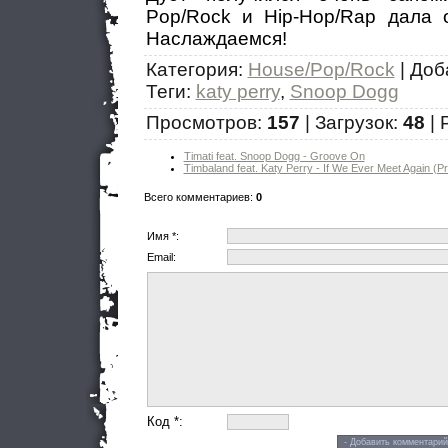
Pop/Rock и Hip-Hop/Rap дала 
Наслаждаемся!
Категория
:
House/Pop/Rock
|
Доб
Теги
:
katy perry
,
Snoop Dogg
Просмотров
:
157
|
Загрузок
:
48
|
Timati feat. Snoop Dogg - Groove On
Timbaland feat. Katy Perry - If We Ever Meet Again (
Всего комментариев
:
0
Имя *:
Email:
Код *: